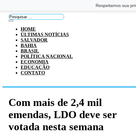
Saltar para o conteúdo principal
Ir para o footer
Respeitamos sua pri
Pesquisar
...
HOME
ÚLTIMAS NOTÍCIAS
SALVADOR
BAHIA
BRASIL
POLÍTICA NACIONAL
ECONOMIA
EDUCAÇÃO
CONTATO
Com mais de 2,4 mil
emendas, LDO deve ser
votada nesta semana