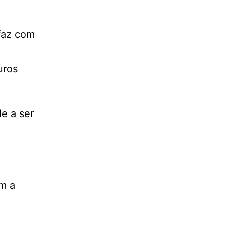
 faz com
uros
e a ser
m a