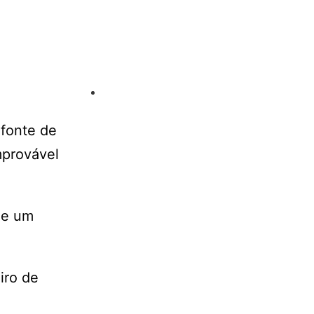
 fonte de
mprovável
de um
iro de