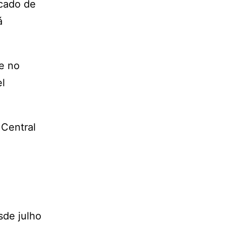
rcado de
á
e no
el
 Central
sde julho