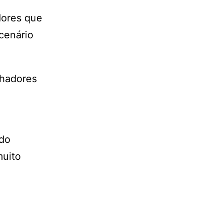
dores que
cenário
lhadores
 do
muito