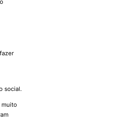
go
fazer
 social.
 muito
eram