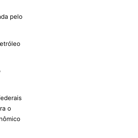
ada pelo
etróleo
o
federais
ra o
onômico