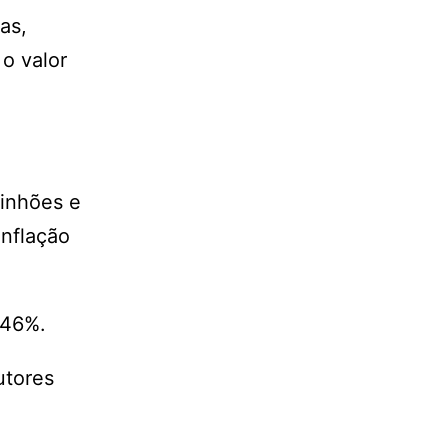
as,
 o valor
minhões e
inflação
,46%.
utores