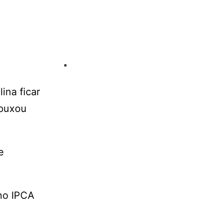
ina ficar
 puxou
e
 no IPCA