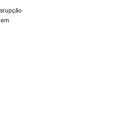
isrupção
l em