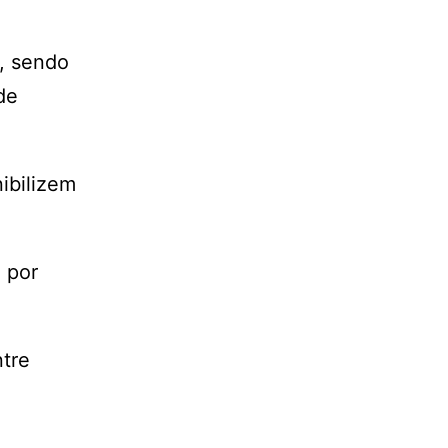
, sendo
de
ibilizem
 por
ntre