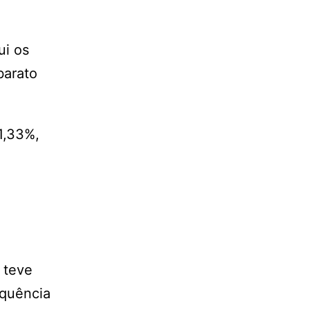
ui os
barato
1,33%,
 teve
equência