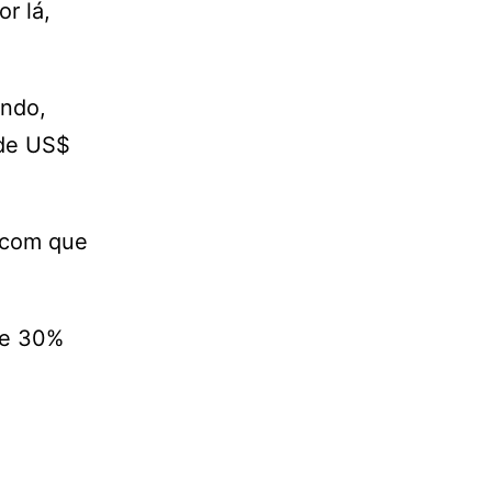
r lá,
undo,
 de US$
z com que
 de 30%