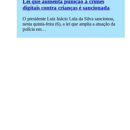
Lei que aumenta punição a crimes
digitais contra crianças é sancionada
O presidente Luiz Inácio Lula da Silva sancionou,
nesta quinta-feira (6), a lei que amplia a atuação da
polícia em…