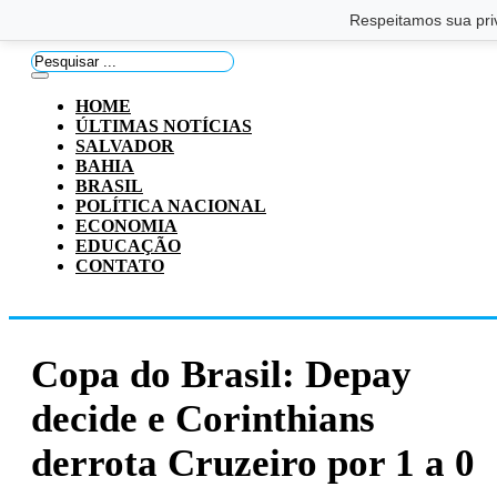
Saltar para o conteúdo principal
Ir para o footer
Respeitamos sua pri
Pesquisar
...
HOME
ÚLTIMAS NOTÍCIAS
SALVADOR
BAHIA
BRASIL
POLÍTICA NACIONAL
ECONOMIA
EDUCAÇÃO
CONTATO
Copa do Brasil: Depay
decide e Corinthians
derrota Cruzeiro por 1 a 0