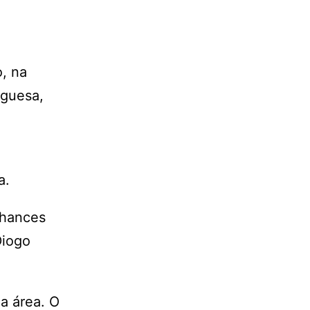
o, na
uguesa,
a.
chances
Diogo
a área. O