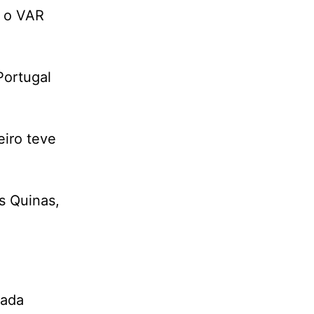
u o VAR
Portugal
eiro teve
s Quinas,
gada