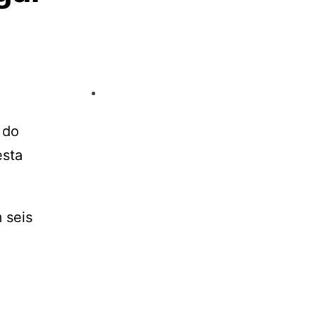
 do
esta
 seis