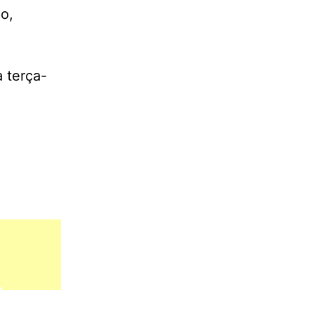
o,
 terça-