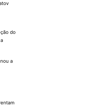
atov
eção do
 a
inou a
frentam