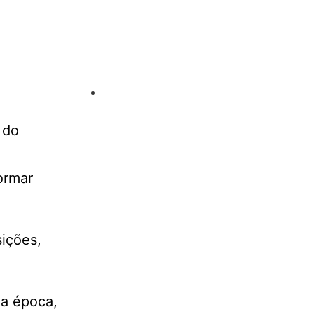
 do
ormar
sições,
Na época,