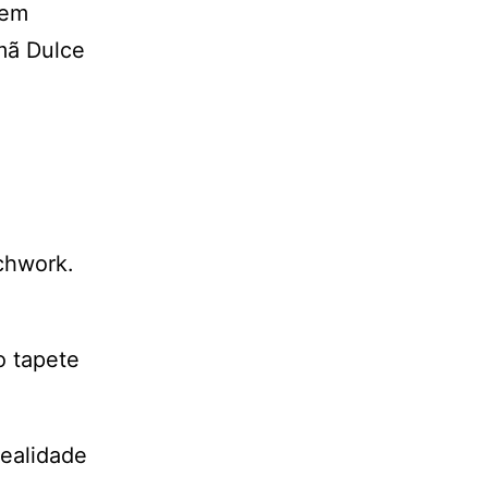
tem
mã Dulce
chwork.
o tapete
realidade