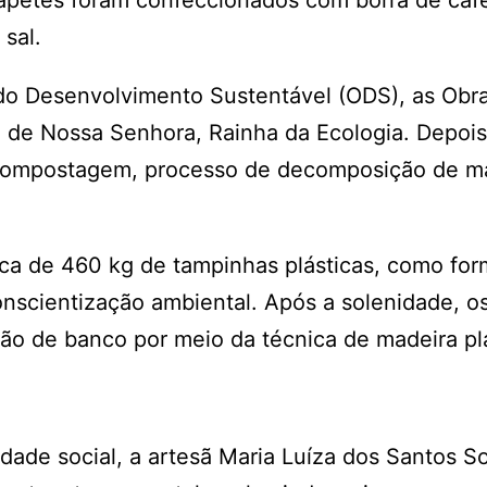
apetes foram confeccionados com borra de caf
 sal.
do Desenvolvimento Sustentável (ODS), as Obr
m de Nossa Senhora, Rainha da Ecologia. Depois
 compostagem, processo de decomposição de ma
ca de 460 kg de tampinhas plásticas, como for
conscientização ambiental. Após a solenidade, o
ção de banco por meio da técnica de madeira pl
dade social, a artesã Maria Luíza dos Santos S