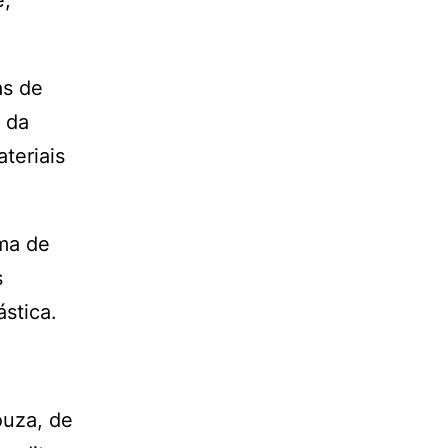
é,
as de
 da
teriais
ma de
s
ástica.
ouza, de