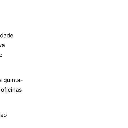
idade
va
o
 quinta-
oficinas
 ao