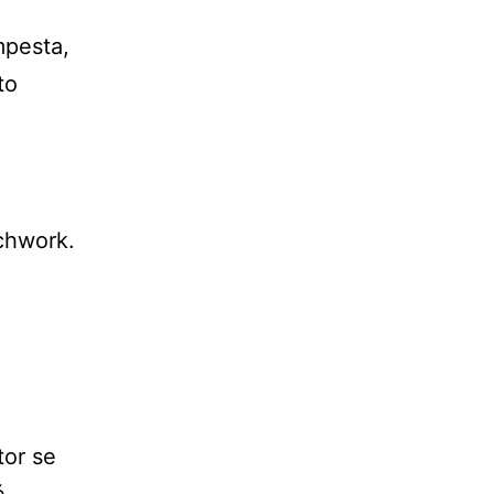
mpesta,
to
chwork.
tor se