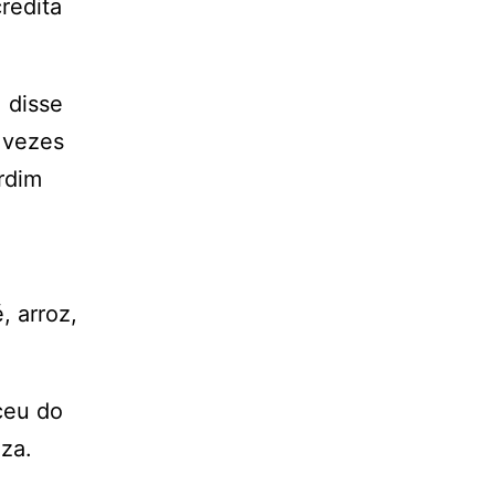
redita
 disse
 vezes
rdim
, arroz,
ceu do
iza.