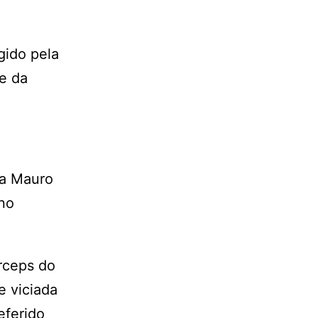
gido pela
de da
 a Mauro
ano
órceps do
e viciada
eferido