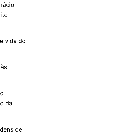
Inácio
ito
e vida do
 às
 o
ão da
rdens de