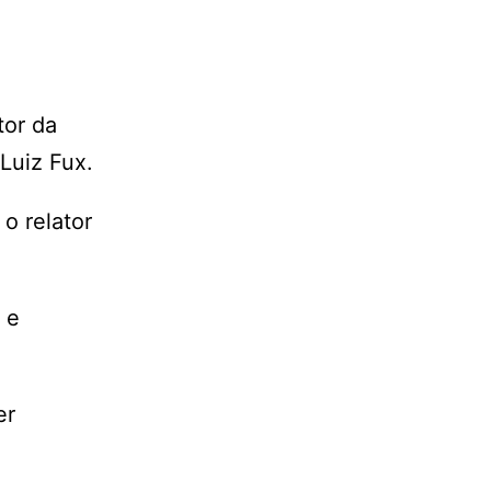
tor da
Luiz Fux.
o relator
 e
er