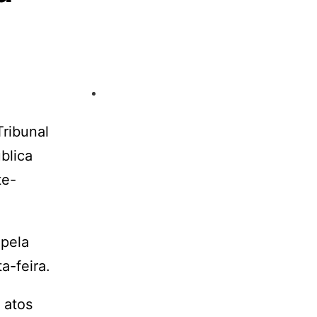
Tribunal
blica
te-
 pela
a-feira.
 atos