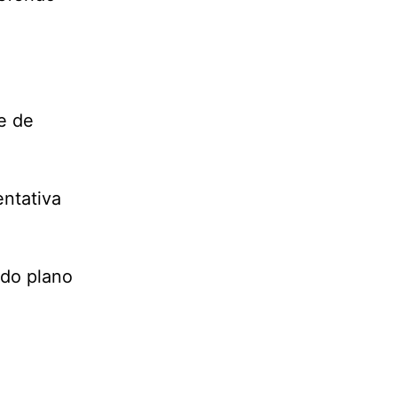
e de
entativa
 do plano