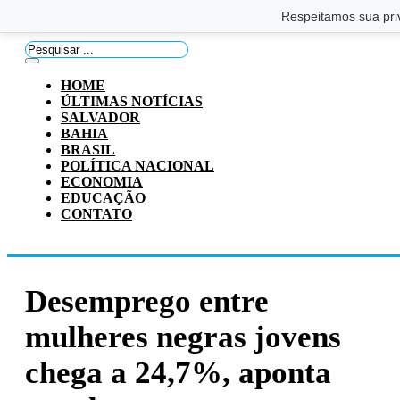
Saltar para o conteúdo principal
Ir para o footer
Respeitamos sua pri
Pesquisar
...
HOME
ÚLTIMAS NOTÍCIAS
SALVADOR
BAHIA
BRASIL
POLÍTICA NACIONAL
ECONOMIA
EDUCAÇÃO
CONTATO
Desemprego entre
mulheres negras jovens
chega a 24,7%, aponta