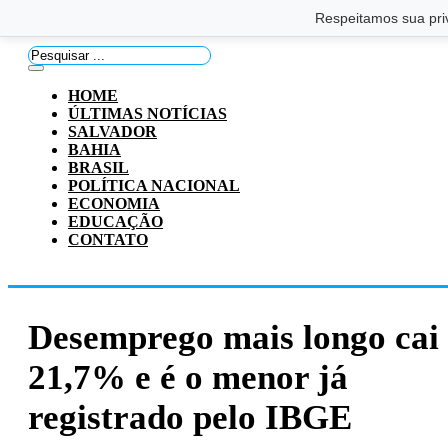
Saltar para o conteúdo principal
Ir para o footer
Respeitamos sua pri
Pesquisar
...
HOME
ÚLTIMAS NOTÍCIAS
SALVADOR
BAHIA
BRASIL
POLÍTICA NACIONAL
ECONOMIA
EDUCAÇÃO
CONTATO
Desemprego mais longo cai
21,7% e é o menor já
registrado pelo IBGE