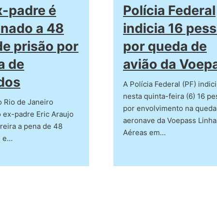
Polícia Federal
x-padre é
indicia 16 pes
nado a 48
por queda de
e prisão por
avião da Voep
a de
dos
A Polícia Federal (PF) indic
nesta quinta-feira (6) 16 p
o Rio de Janeiro
por envolvimento na queda
 ex-padre Eric Araujo
aeronave da Voepass Linha
reira a pena de 48
Aéreas em…
s e…