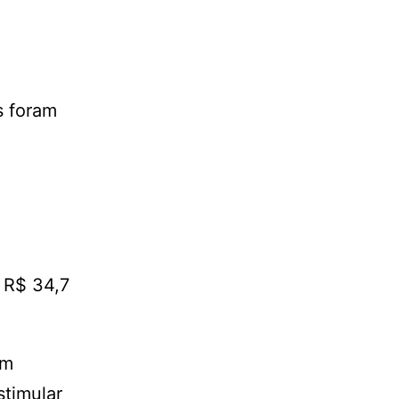
s foram
e R$ 34,7
em
timular