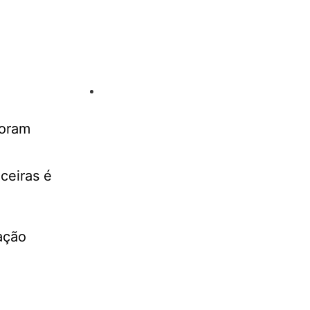
foram
ceiras é
ação