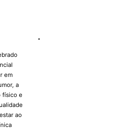
ebrado
ncial
er em
umor, a
 físico e
ualidade
estar ao
ínica