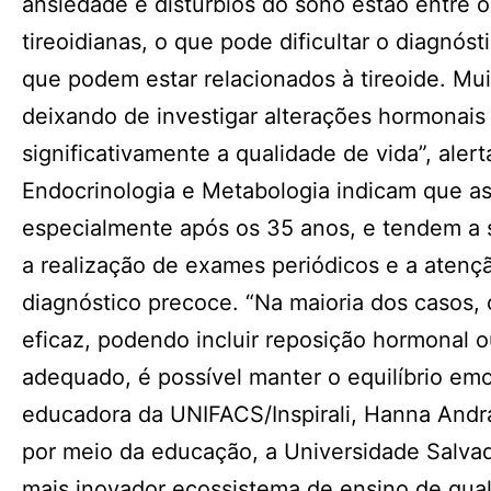
ansiedade e distúrbios do sono estão entre 
tireoidianas, o que pode dificultar o diagnós
que podem estar relacionados à tireoide. M
deixando de investigar alterações hormonai
significativamente a qualidade de vida”, aler
Endocrinologia e Metabologia indicam que as
especialmente após os 35 anos, e tendem a 
a realização de exames periódicos e a atenç
diagnóstico precoce. “Na maioria dos casos, 
eficaz, podendo incluir reposição hormona
adequado, é possível manter o equilíbrio emo
educadora da UNIFACS/Inspirali, Hanna And
por meio da educação, a Universidade Salva
mais inovador ecossistema de ensino de qual