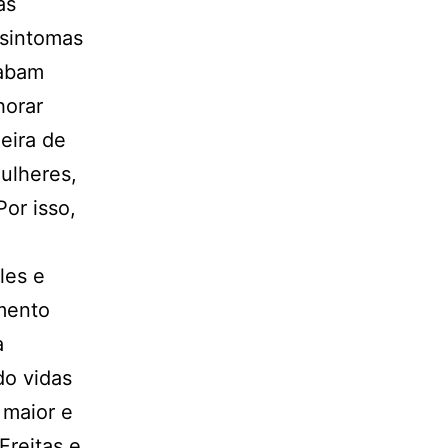
as
 sintomas
cabam
horar
leira de
ulheres,
or isso,
les e
mento
a
do vidas
 maior e
Freitas e