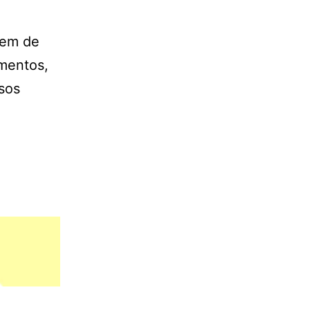
rem de
imentos,
sos