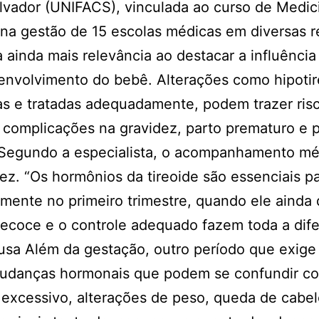
lvador (UNIFACS), vinculada ao curso de Medic
a na gestão de 15 escolas médicas em diversas 
ainda mais relevância ao destacar a influência
senvolvimento do bebê. Alterações como hipoti
as e tratadas adequadamente, podem trazer ris
o complicações na gravidez, parto prematuro e p
 Segundo a especialista, o acompanhamento mé
z. “Os hormônios da tireoide são essenciais pa
lmente no primeiro trimestre, quando ele aind
recoce e o controle adequado fazem toda a dife
sa Além da gestação, outro período que exige
mudanças hormonais que podem se confundir c
 excessivo, alterações de peso, queda de cabel