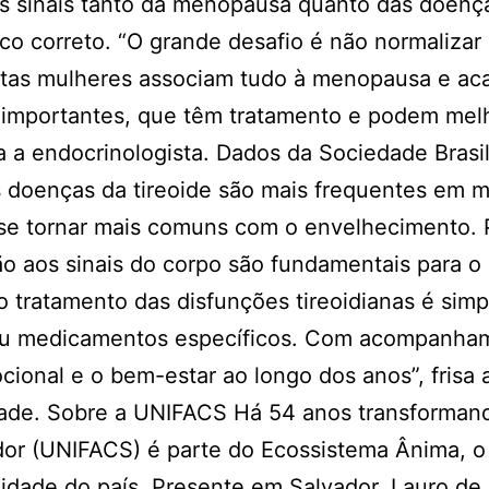
os sinais tanto da menopausa quanto das doenç
tico correto. “O grande desafio é não normalizar
uitas mulheres associam tudo à menopausa e a
s importantes, que têm tratamento e podem mel
ta a endocrinologista. Dados da Sociedade Brasi
 doenças da tireoide são mais frequentes em m
se tornar mais comuns com o envelhecimento. P
ão aos sinais do corpo são fundamentais para o
o tratamento das disfunções tireoidianas é simp
l ou medicamentos específicos. Com acompanha
cional e o bem-estar ao longo dos anos”, frisa 
rade. Sobre a UNIFACS Há 54 anos transforman
dor (UNIFACS) é parte do Ecossistema Ânima, o
idade do país. Presente em Salvador, Lauro de 