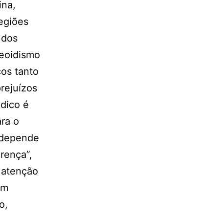
ina,
regiões
 dos
reoidismo
cos tanto
rejuízos
dico é
ra o
a depende
rença”,
 atenção
om
o,