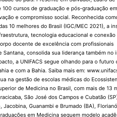
e 100 cursos de graduação e pós-graduação em
novação e compromisso social. Reconhecida com
as 10 melhores do Brasil (IGC/MEC 2021), a ins
fraestrutura, tecnologia educacional e conexão
rpo docente de excelência com profissionais
 Santana, consolida sua liderança também no i
mpacto, a UNIFACS segue olhando para o futuro
ahia e com a Bahia. Saiba mais em: www.unifac
i atua na gestão de escolas médicas do Ecossist
perior de Medicina no Brasil, com mais de 13 m
 Piracicaba, São José dos Campos e Cubatão (SP)
ê, Jacobina, Guanambi e Brumado (BA), Florianó
As graduações em Medicina seguem modelo acad