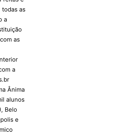
 todas as
o a
tituição
 com as
nterior
 com a
s.br
ema Ânima
il alunos
, Belo
polis e
êmico