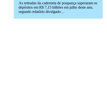
As retiradas da caderneta de poupança superaram os
depósitos em R$ 7,15 bilhões em julho deste ano,
segundo relatório divulgado…