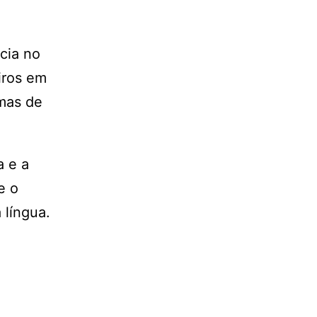
cia no
iros em
mas de
a e a
e o
 língua.