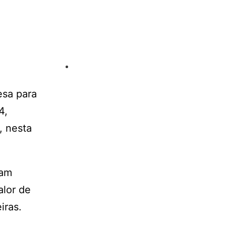
esa para
4,
, nesta
ram
alor de
iras.