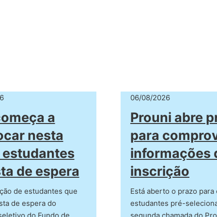
6
06/08/2026
começa a
Prouni abre p
car nesta
para compro
 estudantes
informações 
sta de espera
inscrição
ção de estudantes que
Está aberto o prazo para
ista de espera do
estudantes pré-selecion
seletivo do Fundo de
segunda chamada do Pr