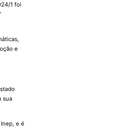
24/1 foi
7
áticas,
moção e
istado
m sua
Inep, e é