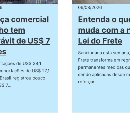
6
06/08/2026
ça comercial
Entenda o qu
lho tem
muda com a 
ávit de US$ 7
Lei do Frete
es
Sancionada esta semana, 
Frete transforma em reg
tações de US$ 34,1
permanentes medidas qu
importações de US$ 27,1
sendo aplicadas desde m
 Brasil registrou pouco
reforçar…
S$ 7…