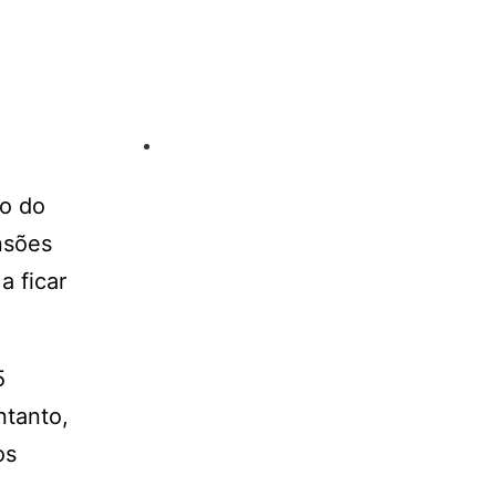
ao do
nsões
a ficar
5
ntanto,
os