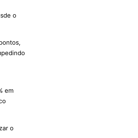
esde o
pontos,
impedindo
1% em
co
zar o