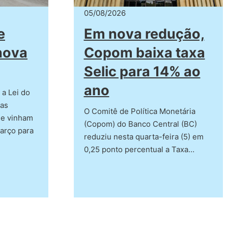
05/08/2026
e
Em nova redução,
nova
Copom baixa taxa
Selic para 14% ao
ano
a Lei do
ras
O Comitê de Política Monetária
e vinham
(Copom) do Banco Central (BC)
arço para
reduziu nesta quarta-feira (5) em
0,25 ponto percentual a Taxa…