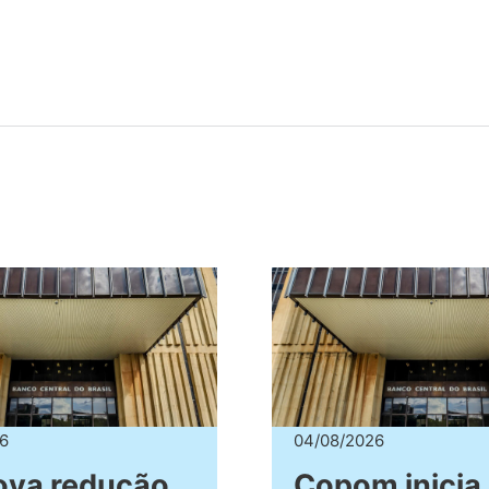
6
04/08/2026
va redução,
Copom inicia