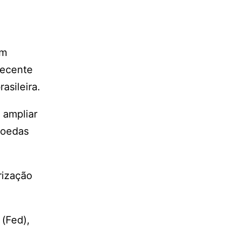
om
recente
asileira.
 ampliar
moedas
rização
(Fed),