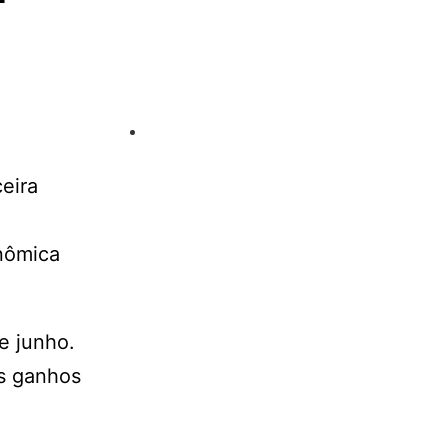
eira
nômica
e junho.
os ganhos