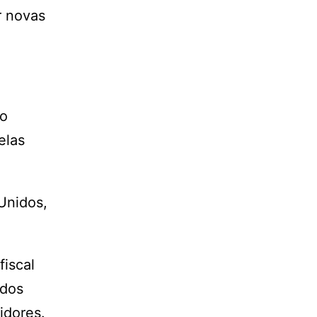
r novas
ho
elas
Unidos,
fiscal
idos
idores.