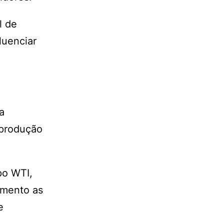
l de
luenciar
a
 produção
ipo WTI,
imento as
e