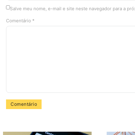
Salve meu nome, e-mail e site neste navegador para a pr
Comentário *