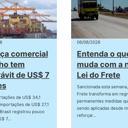
6
06/08/2026
ça comercial
Entenda o qu
lho tem
muda com a 
ávit de US$ 7
Lei do Frete
es
Sancionada esta semana, 
Frete transforma em reg
tações de US$ 34,1
permanentes medidas qu
importações de US$ 27,1
sendo aplicadas desde m
 Brasil registrou pouco
reforçar…
S$ 7…