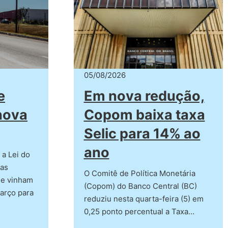
05/08/2026
e
Em nova redução,
nova
Copom baixa taxa
Selic para 14% ao
ano
a Lei do
ras
O Comitê de Política Monetária
e vinham
(Copom) do Banco Central (BC)
arço para
reduziu nesta quarta-feira (5) em
0,25 ponto percentual a Taxa…