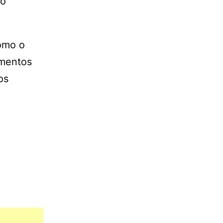
co
omo o
imentos
os