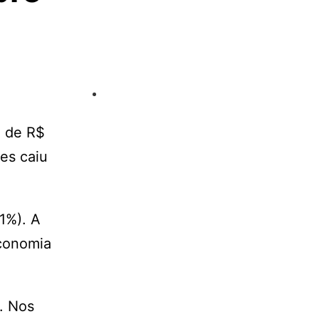
a de R$
es caiu
1%). A
economia
. Nos