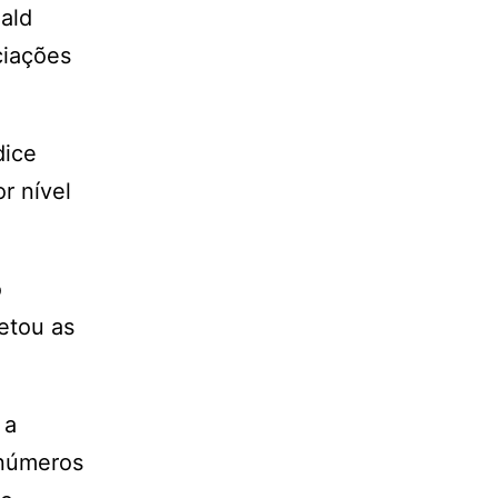
nald
ciações
dice
r nível
o
etou as
 a
 números