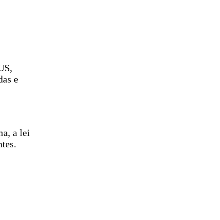
SUS,
das e
a, a lei
ntes.