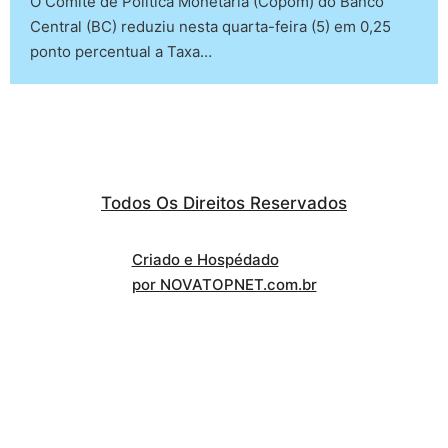
O Comitê de Política Monetária (Copom) do Banco
Central (BC) reduziu nesta quarta-feira (5) em 0,25
ponto percentual a Taxa…
Todos Os Direitos Reservados
Criado e Hospédado
por NOVATOPNET.com.br