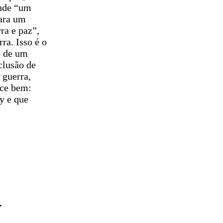
ende “um
para um
ra e paz”,
ra. Isso é o
o de um
clusão de
 guerra,
ece bem:
y e que