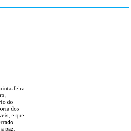
uinta-feira
ra,
rio do
oria dos
veis, e que
errado
 a paz,