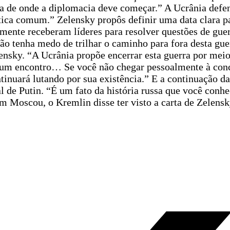
nha de onde a diplomacia deve começar.” A Ucrânia def
rática comum.” Zelensky propôs definir uma data clara 
mente receberam líderes para resolver questões de guer
o tenha medo de trilhar o caminho para fora desta guer
lensky. “A Ucrânia propõe encerrar esta guerra por mei
o um encontro… Se você não chegar pessoalmente à con
tinuará lutando por sua existência.” E a continuação da
l de Putin. “É um fato da história russa que você conh
 Moscou, o Kremlin disse ter visto a carta de Zelensk