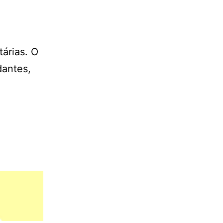
árias. O
dantes,