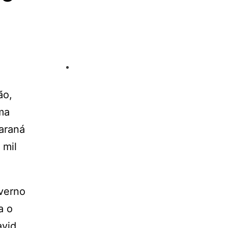
ão,
ma
Paraná
 mil
verno
a o
avid