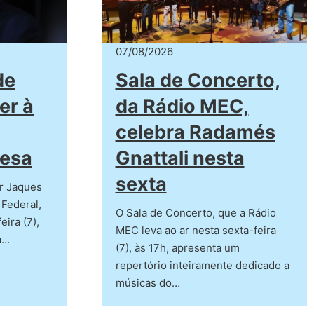
07/08/2026
de
Sala de Concerto,
er à
da Rádio MEC,
celebra Radamés
fesa
Gnattali nesta
sexta
r Jaques
 Federal,
O Sala de Concerto, que a Rádio
eira (7),
MEC leva ao ar nesta sexta-feira
a…
(7), às 17h, apresenta um
repertório inteiramente dedicado a
músicas do…