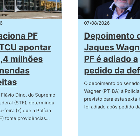
6
07/08/2026
aciona PF
Depoimento 
TCU apontar
Jaques Wagn
,4 milhões
PF é adiado a
mendas
pedido da de
itas
O depoimento do senado
Wagner (PT-BA) à Polícia
 Flávio Dino, do Supremo
previsto para esta sexta-f
ederal (STF), determinou
foi adiado após pedido d
-feira (7) que a Polícia
PF) tome providências…