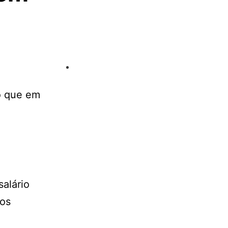
do que em
alário
mos