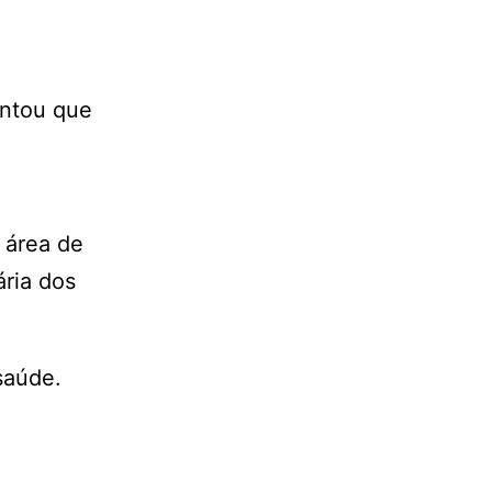
ontou que
 área de
ária dos
saúde.