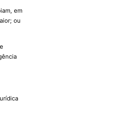
biam, em
aior; ou
de
gência
urídica