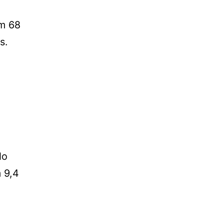
m 68
s.
No
 9,4