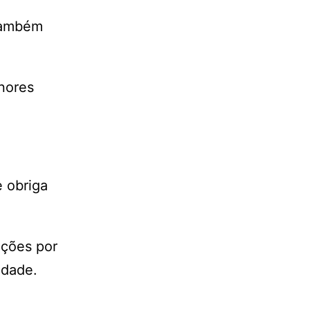
 também
nores
e obriga
ações por
idade.