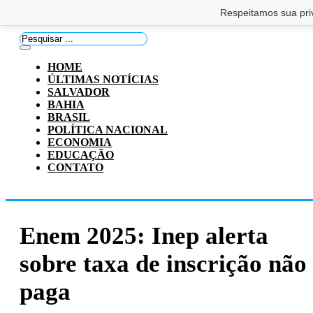
Saltar para o conteúdo principal
Ir para o footer
Respeitamos sua pri
Pesquisar
...
HOME
ÚLTIMAS NOTÍCIAS
SALVADOR
BAHIA
BRASIL
POLÍTICA NACIONAL
ECONOMIA
EDUCAÇÃO
CONTATO
Enem 2025: Inep alerta
sobre taxa de inscrição não
paga