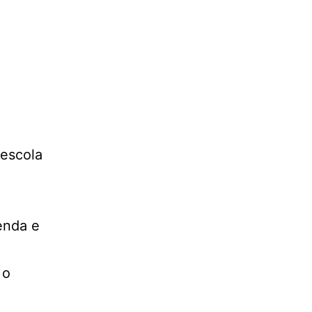
 escola
enda e
 o