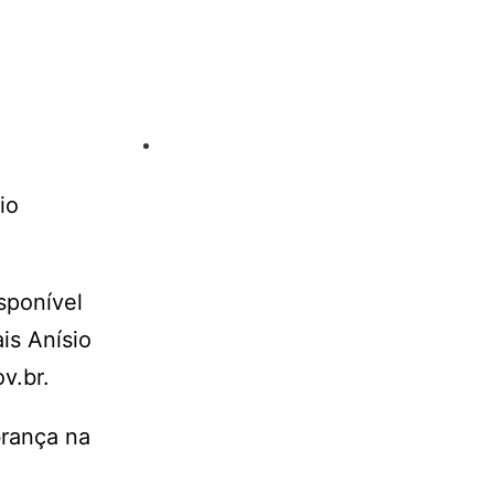
io
sponível
is Anísio
v.br.
brança na