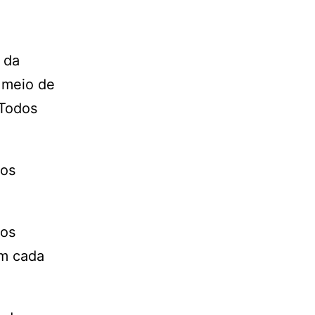
 da
r meio de
 Todos
 os
 os
em cada