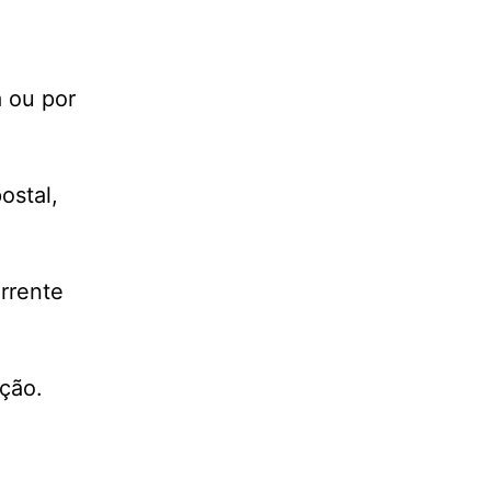
a ou por
ostal,
rrente
.
ição.