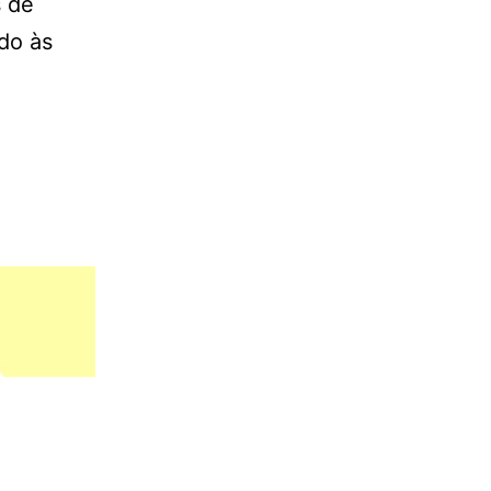
s de
do às