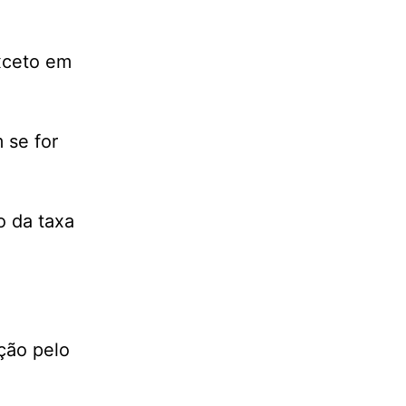
exceto em
 se for
o da taxa
ção pelo