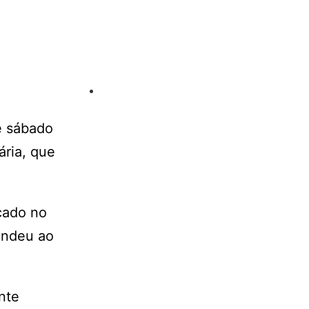
e sábado
ária, que
çado no
endeu ao
nte