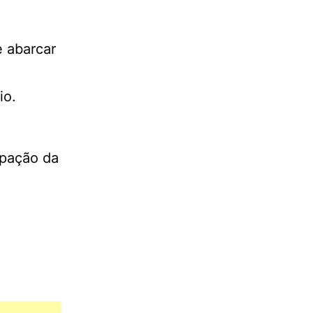
 abarcar
io.
ipação da