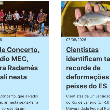
6
07/08/2026
de Concerto,
Cientistas
dio MEC,
identificam t
bra Radamés
recorde de
ali nesta
deformações
peixes do ES
Concerto, que a Rádio
Cientistas da Universida
o ar nesta sexta-feira
do Rio de Janeiro (UFRJ)
h, apresenta um
Universidade Federal Rur