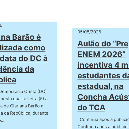
6
05/08/2026
ana Barão é
Aulão do “Pr
alizada como
ENEM 2026”
data do DC à
incentiva 4 mi
dência da
estudantes d
lica
estadual, na
Democracia Cristã (DC)
Concha Acús
 nesta quarta-feira (5) a
do TCA
a de Clariana Barão à
a da República, durante
Continua após a publici
o…
Continua após a publicid