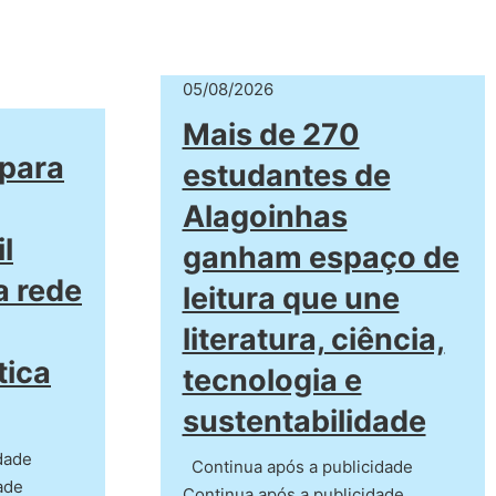
05/08/2026
Mais de 270
epara
estudantes de
Alagoinhas
l
ganham espaço de
a rede
leitura que une
literatura, ciência,
tica
tecnologia e
sustentabilidade
dade
Continua após a publicidade
ade
Continua após a publicidade