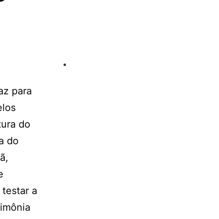
az para
elos
tura do
a do
ã,
e
testar a
rimônia