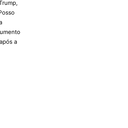
 Trump,
“Posso
a
cumento
 após a