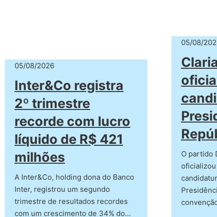
05/08/202
Clari
05/08/2026
ofici
Inter&Co registra
candi
2º trimestre
Presi
recorde com lucro
Repúb
líquido de R$ 421
milhões
O partido 
oficializou
A Inter&Co, holding dona do Banco
candidatur
Inter, registrou um segundo
Presidênci
trimestre de resultados recordes
convençã
com um crescimento de 34% do…