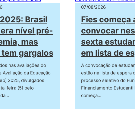
6
07/08/2026
2025: Brasil
Fies começa 
era nível pré-
convocar nes
emia, mas
sexta estuda
 tem gargalos
em lista de e
dos nas avaliações do
A convocação de estuda
e Avaliação da Educação
estão na lista de espera 
eb) 2025, divulgados
processo seletivo do Fu
ta-feira (5) pelo
Financiamento Estudantil
 da…
começa…