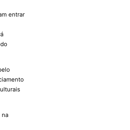
am entrar
rá
 do
pelo
nciamento
ulturais
e na