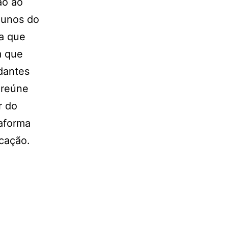
ão ao
lunos do
ta que
m que
dantes
 reúne
r do
taforma
cação.