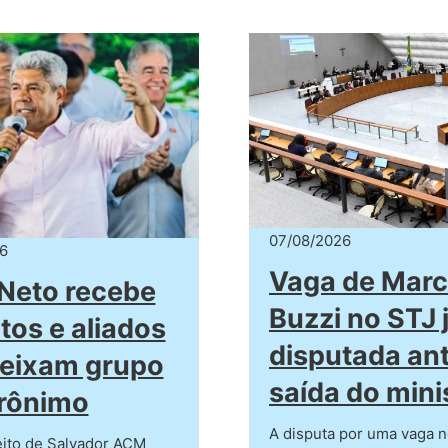
07/08/2026
6
Vaga de Mar
Neto recebe
Buzzi no STJ 
itos e aliados
disputada an
eixam grupo
saída do mini
rônimo
A disputa por uma vaga n
eito de Salvador ACM