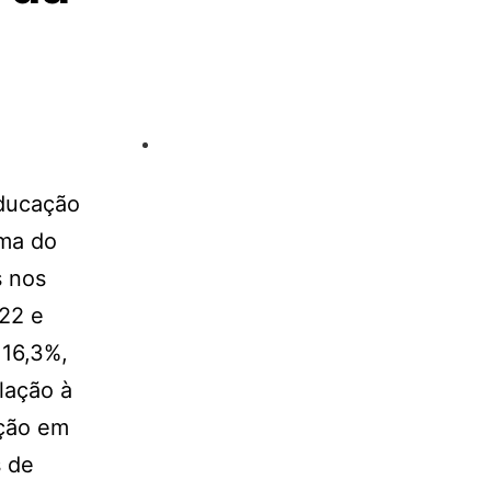
Educação
ama do
s nos
22 e
 16,3%,
lação à
ação em
s de