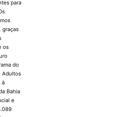
ntes para
Os
imos
, graças
s
e os
uro
grama do
 Adultos
 à
 da Bahia
cial e
4.089