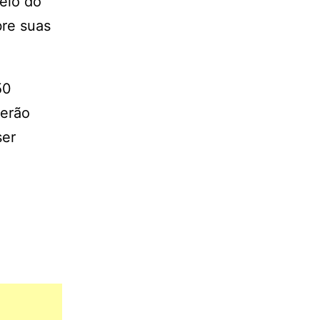
eio do
bre suas
50
serão
ser