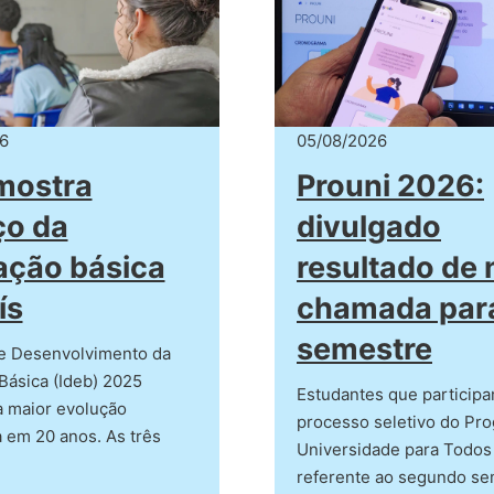
6
05/08/2026
mostra
Prouni 2026:
ço da
divulgado
ação básica
resultado de
ís
chamada para
semestre
de Desenvolvimento da
Básica (Ideb) 2025
Estudantes que particip
a maior evolução
processo seletivo do Pr
 em 20 anos. As três
Universidade para Todos 
referente ao segundo se