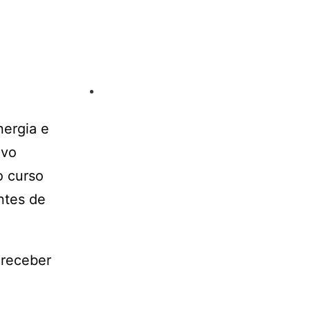
nergia e
ivo
o curso
ntes de
 receber