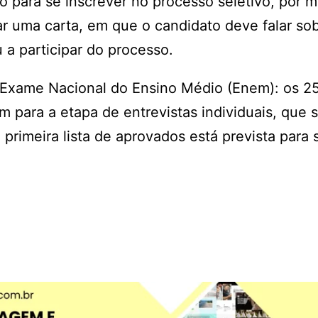
o para se inscrever no processo seletivo, por m
xar uma carta, em que o candidato deve falar so
 a participar do processo.
do Exame Nacional do Ensino Médio (Enem): os 2
 para a etapa de entrevistas individuais, que 
primeira lista de aprovados está prevista para 