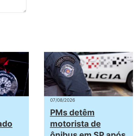
07/08/2026
PMs detêm
ado
motorista de
ônibus em SP após