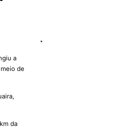
ngiu a
r meio de
aira,
 km da