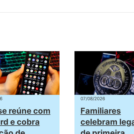
6
07/08/2026
se reúne com
Familiares
rd e cobra
celebram leg
ção de
de primeira