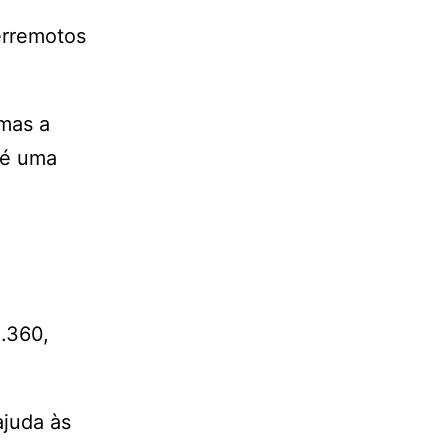
erremotos
 mas a
 é uma
.360,
ajuda às