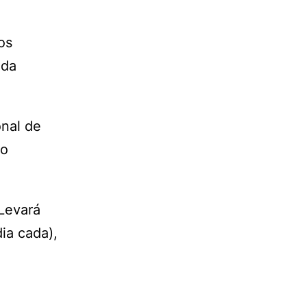
os
 da
onal de
no
 Levará
ia cada),