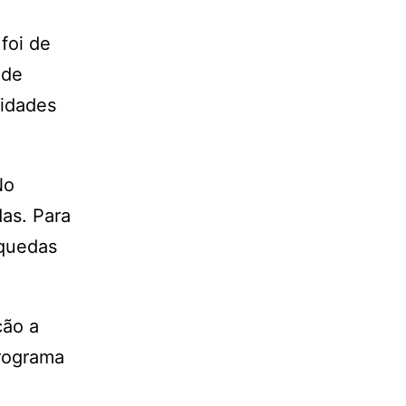
foi de
 de
nidades
No
as. Para
 quedas
ção a
rograma