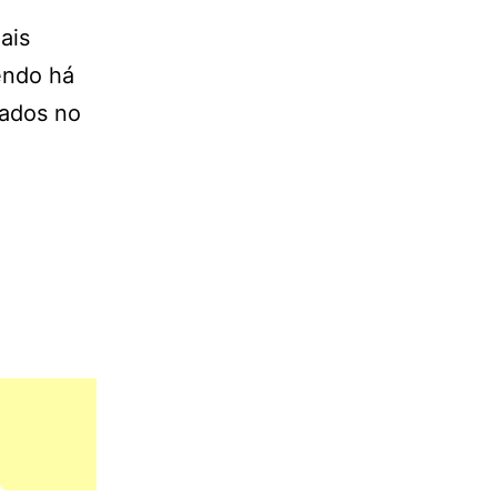
ais
endo há
tados no