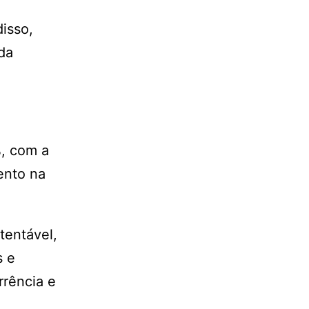
isso,
da
, com a
ento na
tentável,
s e
rrência e