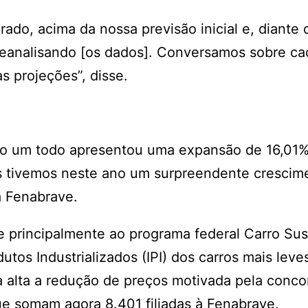
do, acima da nossa previsão inicial e, diante d
reanalisando [os dados]. Conversamos sobre ca
 projeções”, disse.
mo um todo apresentou uma expansão de 16,01%
s tivemos neste ano um surpreendente crescim
a Fenabrave.
e principalmente ao programa federal Carro Sus
tos Industrializados (IPI) dos carros mais leve
 alta a redução de preços motivada pela conco
ue somam agora 8.401 filiadas à Fenabrave.