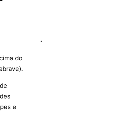
acima do
abrave).
 de
ades
apes e