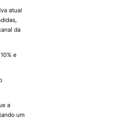
va atual
didas,
canal da
 10% e
o
ue a
ntando um