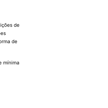
uições de
ões
forma de
e mínima