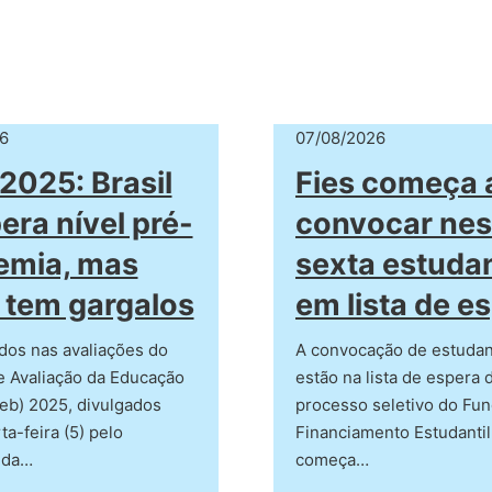
6
07/08/2026
2025: Brasil
Fies começa 
era nível pré-
convocar nes
emia, mas
sexta estuda
 tem gargalos
em lista de e
dos nas avaliações do
A convocação de estuda
e Avaliação da Educação
estão na lista de espera 
eb) 2025, divulgados
processo seletivo do Fu
ta-feira (5) pelo
Financiamento Estudantil
 da…
começa…