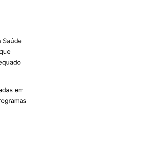
a Saúde
 que
dequado
cadas em
programas