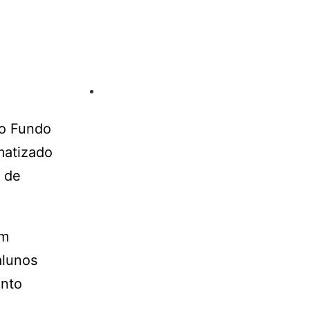
do Fundo
matizado
o de
om
alunos
ento