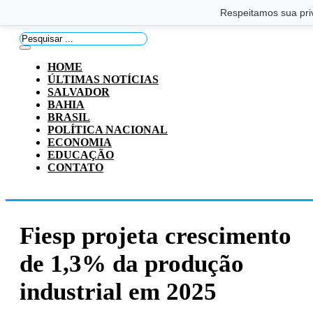
Saltar para o conteúdo principal
Ir para o footer
Respeitamos sua pri
Pesquisar
...
HOME
ÚLTIMAS NOTÍCIAS
SALVADOR
BAHIA
BRASIL
POLÍTICA NACIONAL
ECONOMIA
EDUCAÇÃO
CONTATO
Fiesp projeta crescimento
de 1,3% da produção
industrial em 2025