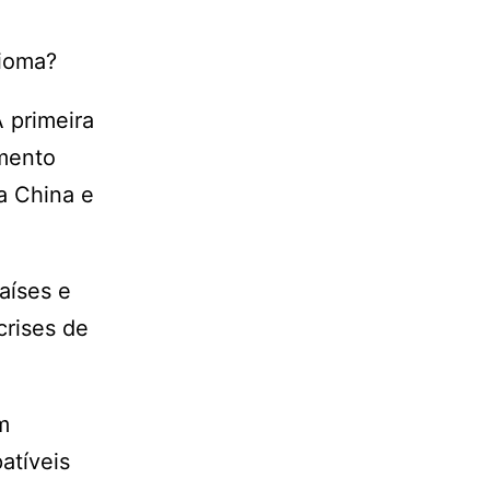
bioma?
 primeira
amento
a China e
aíses e
crises de
m
atíveis