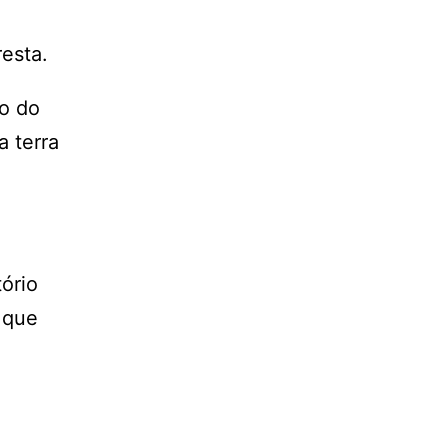
esta.
no do
a terra
tório
 que