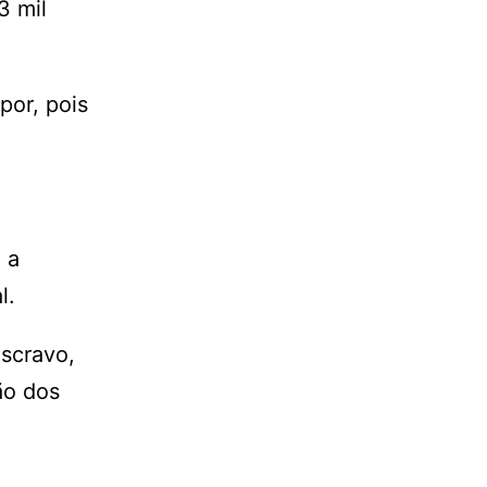
3 mil
por, pois
 a
l.
escravo,
ão dos