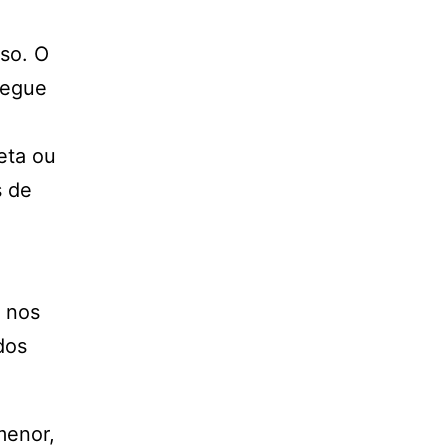
sso. O
segue
eta ou
s de
 nos
dos
menor,