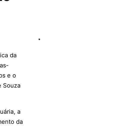
ica da
as-
os e o
de Souza
uária, a
mento da