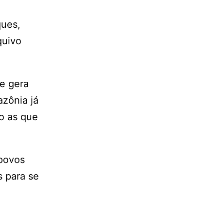
ques,
quivo
e gera
azônia já
o as que
 povos
 para se