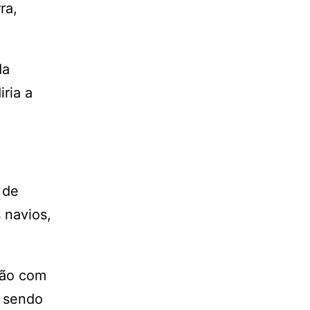
ra,
da
ria a
 de
 navios,
xão com
á sendo