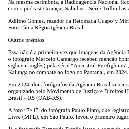
Na mesma cerimônia, a Radioagência Nacional ficou 
com o podcast Crianças Sabidas – Série Trilhinha
Adilino Gomes, rezador da Retomada Guapo’y Mirin
Foto Tânia Rêgo/Agência Brasil
Outros prêmios
Essa não é a primeira vez que imagens da Agência 
o fotógrafo Marcelo Camargo recebeu menção honr
sigla em inglês) pela série “Ancestral Firefighters
Kalunga no combate ao fogo no Pantanal, em 2024
Em 2024, dois fotógrafos da Agência Brasil vence
organizado pelo Movimento de Justiça e Direito
Brasil – RS (OAB-RS).
A foto “7×1”, do fotógrafo Paulo Pinto, que regist
Livre (MPL), em São Paulo, levou o primeiro lugar