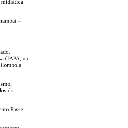
 midiática
Amambai –
sado,
sa (IAPA, na
quilombola
ismo,
dos do
ento Passe