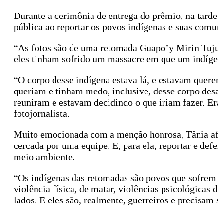
Durante a cerimônia de entrega do prêmio, na tarde
pública ao reportar os povos indígenas e suas com
“As fotos são de uma retomada Guapo’y Mirin Tujur
eles tinham sofrido um massacre em que um indígena
“O corpo desse indígena estava lá, e estavam queren
queriam e tinham medo, inclusive, desse corpo desa
reuniram e estavam decidindo o que iriam fazer. E
fotojornalista.
Muito emocionada com a menção honrosa, Tânia afi
cercada por uma equipe. E, para ela, reportar e def
meio ambiente.
“Os indígenas das retomadas são povos que sofrem to
violência física, de matar, violências psicológicas d
lados. E eles são, realmente, guerreiros e precisam s