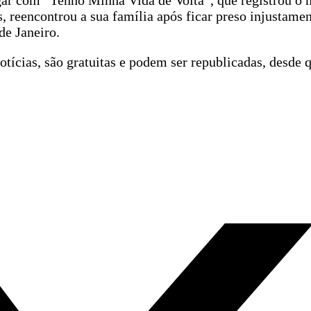
ugar com “Tenho Minha Vida de Volta”, que registrou 
 reencontrou a sua família após ficar preso injustame
de Janeiro.
tícias, são gratuitas e podem ser republicadas, desde q