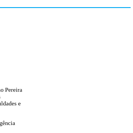
o Pereira
s
uldades e
gência