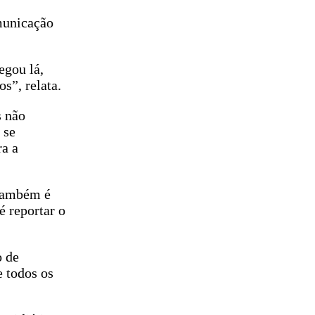
omunicação
egou lá,
s”, relata.
s não
 se
ra a
 também é
é reportar o
o de
e todos os