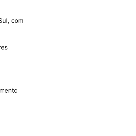
Sul, com
res
imento