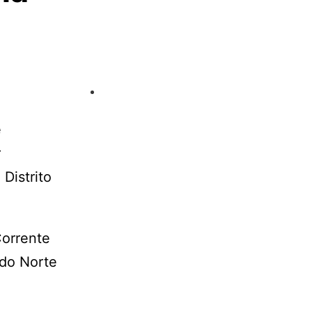
e
r
Distrito
Corrente
 do Norte