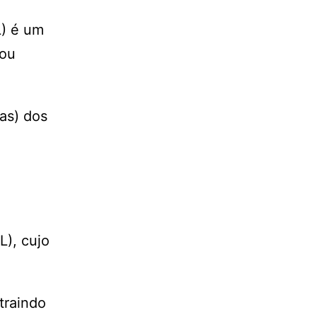
L) é um
 ou
ras) dos
L), cujo
traindo