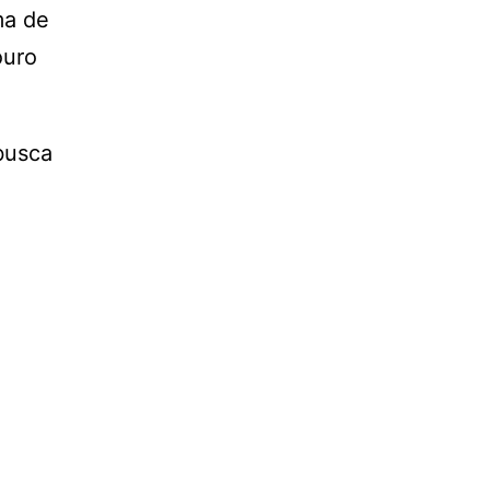
ma de
ouro
busca