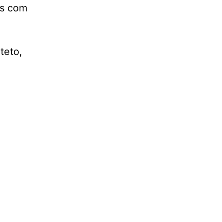
as com
teto,