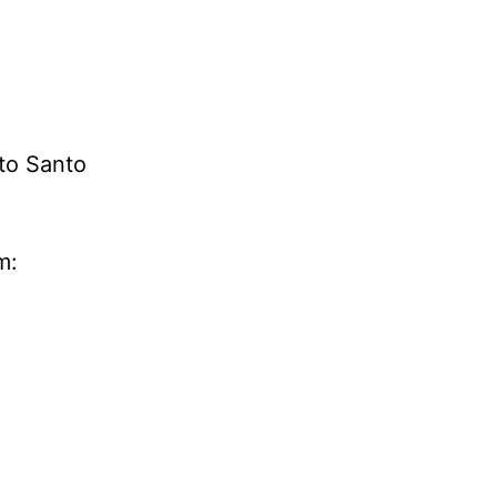
to Santo
m: