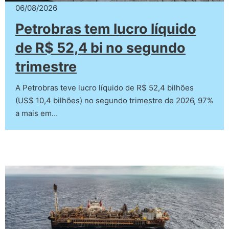
06/08/2026
Petrobras tem lucro líquido
de R$ 52,4 bi no segundo
trimestre
A Petrobras teve lucro líquido de R$ 52,4 bilhões
(US$ 10,4 bilhões) no segundo trimestre de 2026, 97%
a mais em…