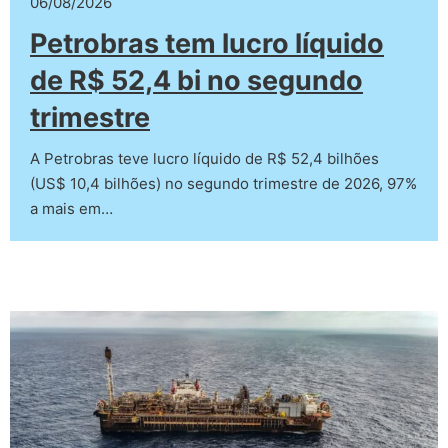
06/08/2026
Petrobras tem lucro líquido
de R$ 52,4 bi no segundo
trimestre
A Petrobras teve lucro líquido de R$ 52,4 bilhões
(US$ 10,4 bilhões) no segundo trimestre de 2026, 97%
a mais em…