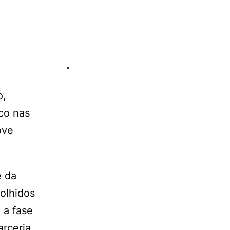
o,
co nas
ove
e da
olhidos
 a fase
rceria