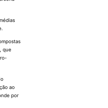
 médias
e.
compostas
l, que
ro-
io
ação ao
onde por