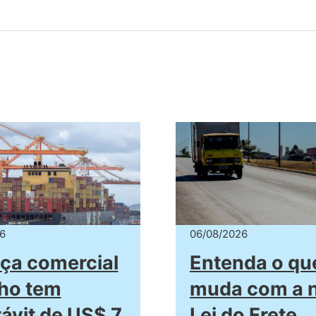
6
06/08/2026
ça comercial
Entenda o qu
lho tem
muda com a 
ávit de US$ 7
Lei do Frete