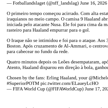
— Fotballandslaget (@nff_landslag) June 16, 2026
O primeiro tempo começou acirrado. Com alta estat
iraquianos no meio campo. O camisa 9 Haaland abriu
iniciada pelo atacante Nusa. Ele foi para cima da m
rasteiro para Haaland empurrar para o gol.
O Iraque não se intimidou e foi para o ataque. Aos
Boston. Após cruzamento de Al-Ammari, o centrovan
para cabecear no fundo da rede.
Quatro minutos depois os Leões desempataram, após
Atento, Haaland disparou em direção à bola, ganho
Chosen by the fans: Erling Haaland, your @Michel
#SuperiorPOTM pic.twitter.com/ELaueyLcHO
— FIFA World Cup (@FIFAWorldCup) June 17, 20