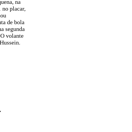
quena, na
 no placar,
tou
ta de bola
na segunda
 O volante
 Hussein.