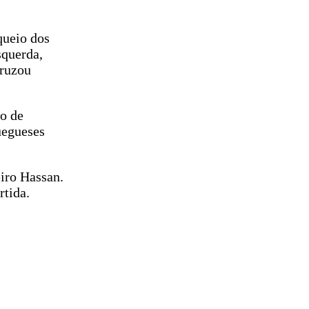
queio dos
squerda,
cruzou
io de
uegueses
iro Hassan.
rtida.