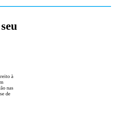
 seu
reito à
em
ção nas
se de