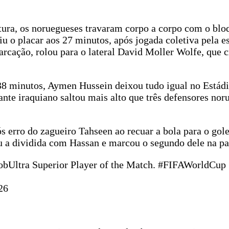
ura, os noruegueses travaram corpo a corpo com o blo
 o placar aos 27 minutos, após jogada coletiva pela e
arcação, rolou para o lateral David Moller Wolfe, que 
 38 minutos, Aymen Hussein deixou tudo igual no Estád
te iraquiano saltou mais alto que três defensores nor
 erro do zagueiro Tahseen ao recuar a bola para o gole
u a dividida com Hassan e marcou o segundo dele na pa
obUltra Superior Player of the Match. #FIFAWorldCup
26