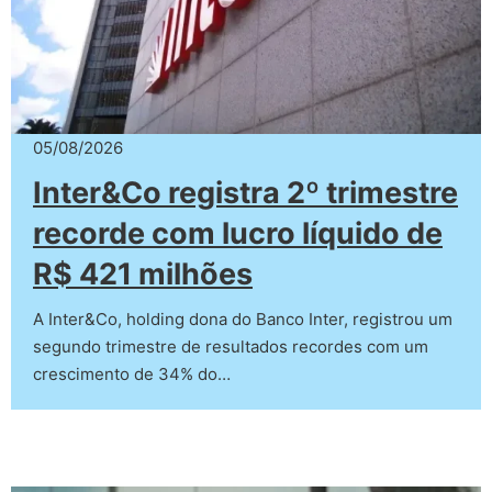
05/08/2026
Inter&Co registra 2º trimestre
recorde com lucro líquido de
R$ 421 milhões
A Inter&Co, holding dona do Banco Inter, registrou um
segundo trimestre de resultados recordes com um
crescimento de 34% do…