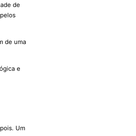
idade de
 pelos
lém de uma
lógica e
epois. Um