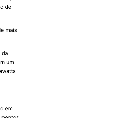
vo de
de mais
m da
 em um
awatts
do em
imentos