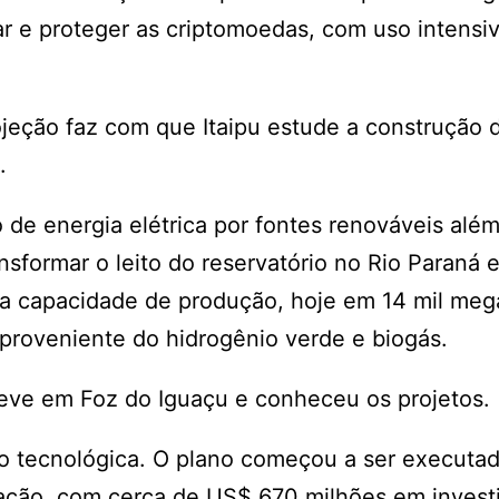
r e proteger as criptomoedas, com uso intensi
ojeção faz com que Itaipu estude a construção 
.
o de energia elétrica por fontes renováveis alé
ransformar o leito do reservatório no Rio Paraná
r a capacidade de produção, hoje em 14 mil meg
proveniente do hidrogênio verde e biogás.
teve em Foz do Iguaçu e conheceu os projetos.
ão tecnológica. O plano começou a ser executa
ação, com cerca de US$ 670 milhões em invest