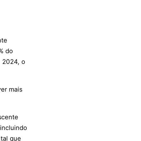
nte
5% do
m 2024, o
ver mais
scente
incluindo
ital que