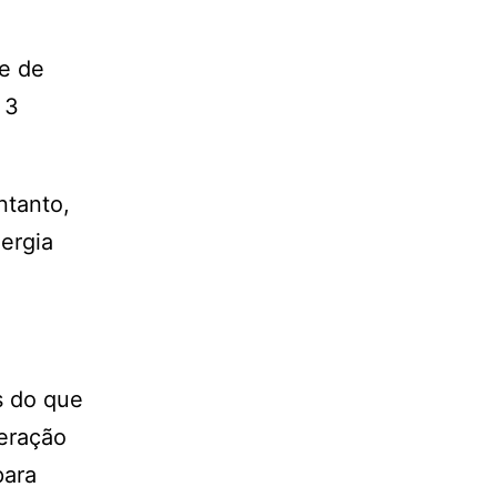
se de
 3
ntanto,
ergia
s do que
geração
para