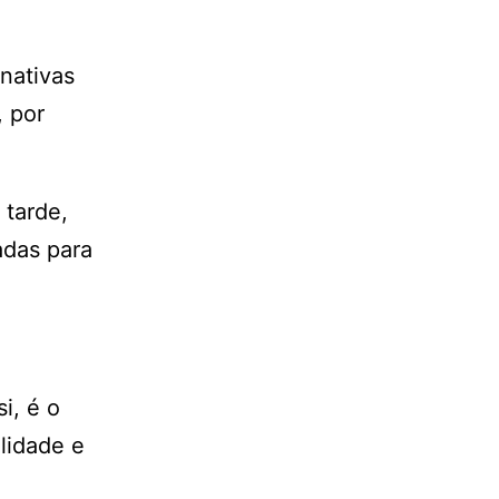
nativas
, por
 tarde,
adas para
i, é o
lidade e