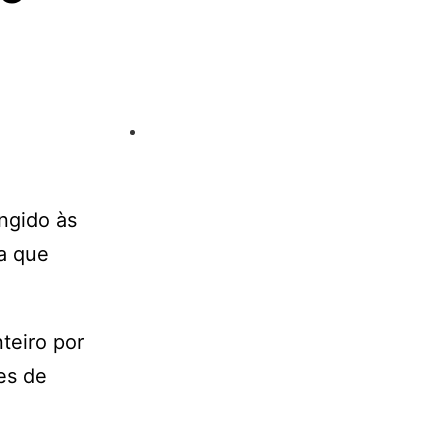
ngido às
sa que
teiro por
es de