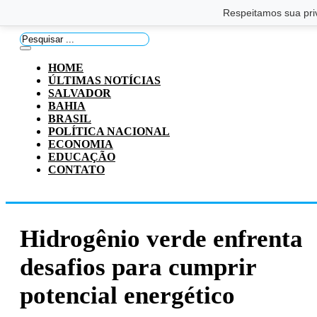
Saltar para o conteúdo principal
Ir para o footer
Respeitamos sua pri
Pesquisar
...
HOME
ÚLTIMAS NOTÍCIAS
SALVADOR
BAHIA
BRASIL
POLÍTICA NACIONAL
ECONOMIA
EDUCAÇÃO
CONTATO
Hidrogênio verde enfrenta
desafios para cumprir
potencial energético