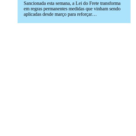
Sancionada esta semana, a Lei do Frete transforma
em regras permanentes medidas que vinham sendo
aplicadas desde março para reforçar…