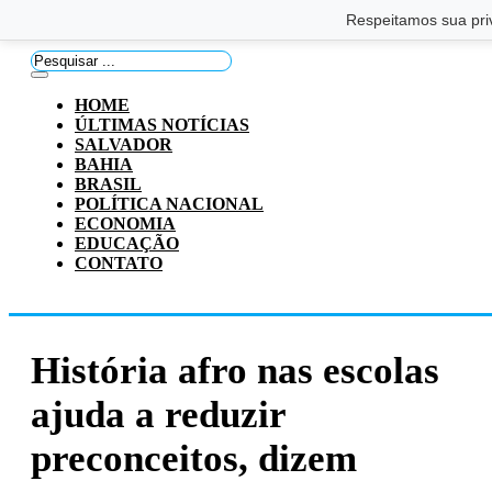
Saltar para o conteúdo principal
Ir para o footer
Respeitamos sua pri
Pesquisar
...
HOME
ÚLTIMAS NOTÍCIAS
SALVADOR
BAHIA
BRASIL
POLÍTICA NACIONAL
ECONOMIA
EDUCAÇÃO
CONTATO
História afro nas escolas
ajuda a reduzir
preconceitos, dizem