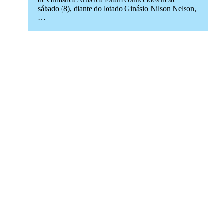
sábado (8), diante do lotado Ginásio Nilson Nelson,
…