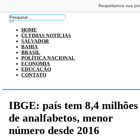
Saltar para o conteúdo principal
Ir para o footer
Respeitamos sua pri
Pesquisar
...
HOME
ÚLTIMAS NOTÍCIAS
SALVADOR
BAHIA
BRASIL
POLÍTICA NACIONAL
ECONOMIA
EDUCAÇÃO
CONTATO
IBGE: país tem 8,4 milhões
de analfabetos, menor
número desde 2016