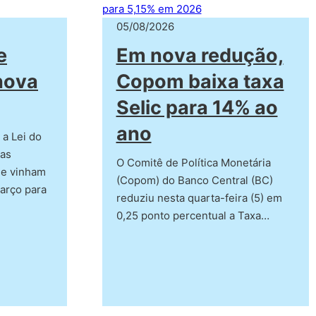
05/08/2026
e
Em nova redução,
nova
Copom baixa taxa
Selic para 14% ao
ano
a Lei do
ras
O Comitê de Política Monetária
e vinham
(Copom) do Banco Central (BC)
arço para
reduziu nesta quarta-feira (5) em
0,25 ponto percentual a Taxa…