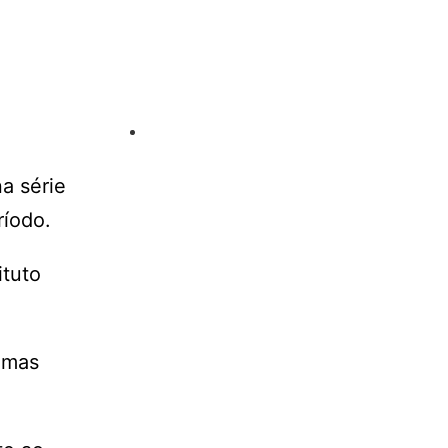
na série
ríodo.
ituto
 mas