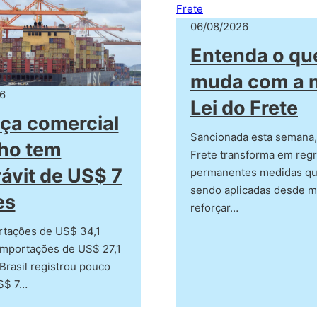
06/08/2026
Entenda o qu
muda com a 
6
Lei do Frete
ça comercial
Sancionada esta semana, 
lho tem
Frete transforma em reg
ávit de US$ 7
permanentes medidas qu
sendo aplicadas desde m
es
reforçar…
tações de US$ 34,1
importações de US$ 27,1
 Brasil registrou pouco
S$ 7…