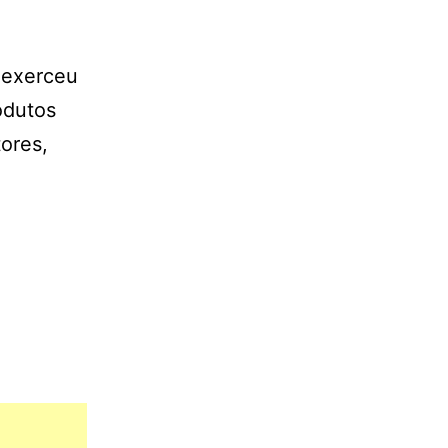
) exerceu
odutos
ores,