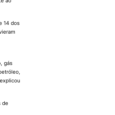
te ao
e 14 dos
 vieram
o, gás
petróleo,
 explicou
s de