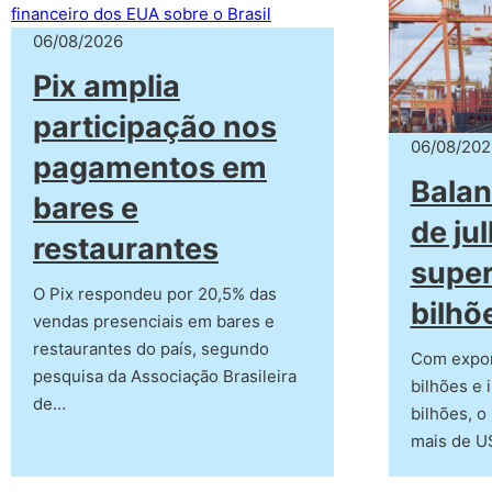
06/08/2026
Pix amplia
participação nos
06/08/202
pagamentos em
Balan
bares e
de ju
restaurantes
super
O Pix respondeu por 20,5% das
bilhõ
vendas presenciais em bares e
restaurantes do país, segundo
Com expor
pesquisa da Associação Brasileira
bilhões e 
de…
bilhões, o
mais de U