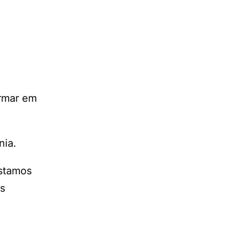
ormar em
nia.
estamos
as