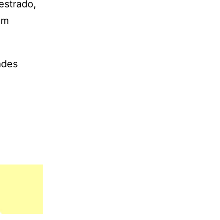
estrado,
em
ades