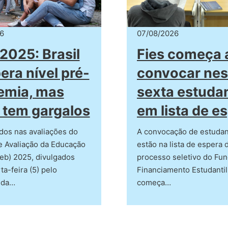
6
07/08/2026
2025: Brasil
Fies começa 
era nível pré-
convocar nes
emia, mas
sexta estuda
 tem gargalos
em lista de e
dos nas avaliações do
A convocação de estuda
e Avaliação da Educação
estão na lista de espera 
eb) 2025, divulgados
processo seletivo do Fu
ta-feira (5) pelo
Financiamento Estudantil
 da…
começa…