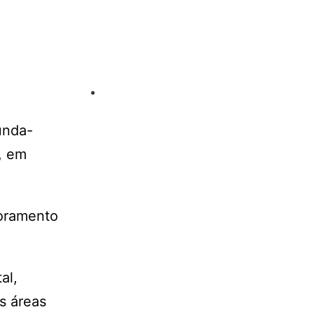
unda-
, em
toramento
al,
s áreas