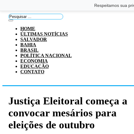
Saltar para o conteúdo principal
Ir para o footer
Respeitamos sua pri
Pesquisar
...
HOME
ÚLTIMAS NOTÍCIAS
SALVADOR
BAHIA
BRASIL
POLÍTICA NACIONAL
ECONOMIA
EDUCAÇÃO
CONTATO
Justiça Eleitoral começa a
convocar mesários para
eleições de outubro