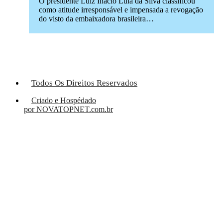
O presidente Luiz Inácio Lula da Silva classificou
como atitude irresponsável e impensada a revogação
do visto da embaixadora brasileira…
Todos Os Direitos Reservados
Criado e Hospédado
por NOVATOPNET.com.br