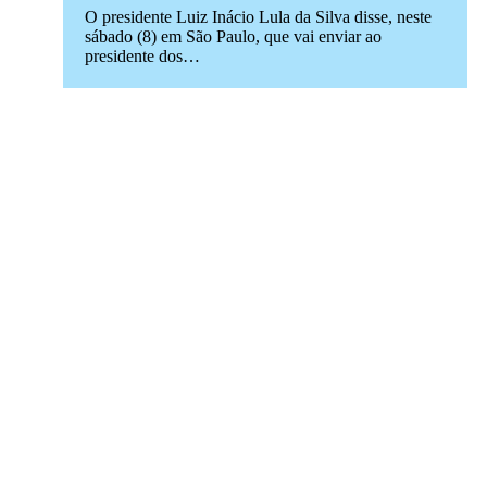
O presidente Luiz Inácio Lula da Silva disse, neste
sábado (8) em São Paulo, que vai enviar ao
presidente dos…