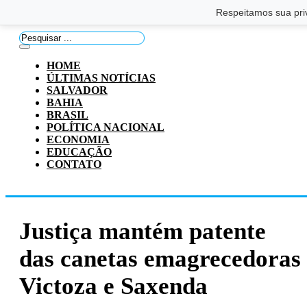
Saltar para o conteúdo principal
Ir para o footer
Respeitamos sua pri
Pesquisar
...
HOME
ÚLTIMAS NOTÍCIAS
SALVADOR
BAHIA
BRASIL
POLÍTICA NACIONAL
ECONOMIA
EDUCAÇÃO
CONTATO
Justiça mantém patente
das canetas emagrecedoras
Victoza e Saxenda