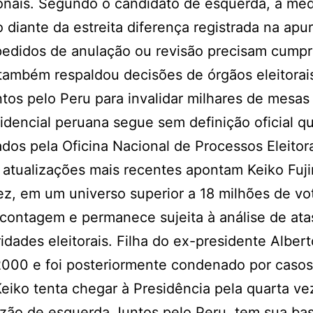
nais. Segundo o candidato de esquerda, a me
do diante da estreita diferença registrada na apu
pedidos de anulação ou revisão precisam cumpri
la também respaldou decisões de órgãos eleitorai
ntos pelo Peru para invalidar milhares de mesas
sidencial peruana segue sem definição oficial 
os pela Oficina Nacional de Processos Eleitor
 atualizações mais recentes apontam Keiko Fuj
z, em um universo superior a 18 milhões de vo
 contagem e permanece sujeita à análise de ata
dades eleitorais. Filha do ex-presidente Albert
 2000 e foi posteriormente condenado por caso
eiko tenta chegar à Presidência pela quarta ve
lizão de esquerda Juntos pelo Peru, tem sua ba