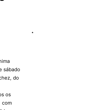
ínima
te sábado
chez, do
os os
, com