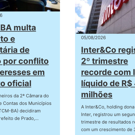
6
BA multa
to e
05/08/2026
Inter&Co regi
tária de
2º trimestre
 por conflito
recorde com 
teresses em
líquido de R$
o oficial
milhões
heiros da 2ª Câmara do
e Contas dos Municípios
A Inter&Co, holding don
(TCM-BA) decidiram
Inter, registrou um segu
refeito de Prado,…
trimestre de resultados 
com um crescimento de