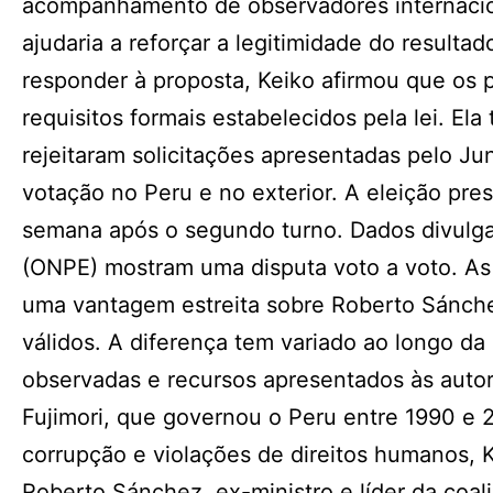
acompanhamento de observadores internacio
ajudaria a reforçar a legitimidade do resulta
responder à proposta, Keiko afirmou que os 
requisitos formais estabelecidos pela lei. E
rejeitaram solicitações apresentadas pelo Ju
votação no Peru e no exterior. A eleição pre
semana após o segundo turno. Dados divulgad
(ONPE) mostram uma disputa voto a voto. As
uma vantagem estreita sobre Roberto Sánche
válidos. A diferença tem variado ao longo da
observadas e recursos apresentados às autori
Fujimori, que governou o Peru entre 1990 e
corrupção e violações de direitos humanos, K
Roberto Sánchez, ex-ministro e líder da coa