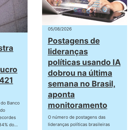
05/08/2026
Postagens de
stra
lideranças
políticas usando IA
lucro
dobrou na última
 421
semana no Brasil,
aponta
a do Banco
monitoramento
ndo
O número de postagens das
recordes
lideranças políticas brasileiras
 34% do…