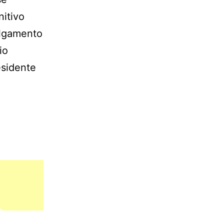
nitivo
ulgamento
io
esidente