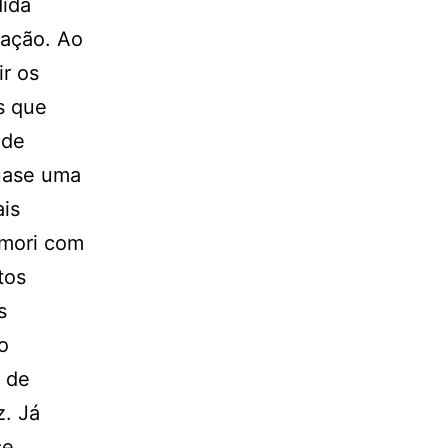
dida
ração. Ao
r os
s que
 de
quase uma
ais
imori com
tos
s
o
s de
z. Já
se