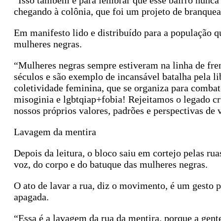
“Isso também é para lembrar que esse bairro nunca fo
chegando à colônia, que foi um projeto de branquear
Em manifesto lido e distribuído para a população q
mulheres negras.
“Mulheres negras sempre estiveram na linha de fren
séculos e são exemplo de incansável batalha pela l
coletividade feminina, que se organiza para combat
misoginia e lgbtqiap+fobia! Rejeitamos o legado c
nossos próprios valores, padrões e perspectivas de
Lavagem da mentira
Depois da leitura, o bloco saiu em cortejo pelas ru
voz, do corpo e do batuque das mulheres negras.
O ato de lavar a rua, diz o movimento, é um gesto p
apagada.
“Essa é a lavagem da rua da mentira, porque a gent