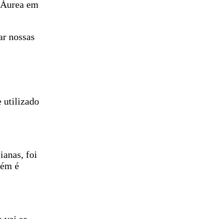
i Áurea em
ar nossas
 utilizado
ianas, foi
bém é