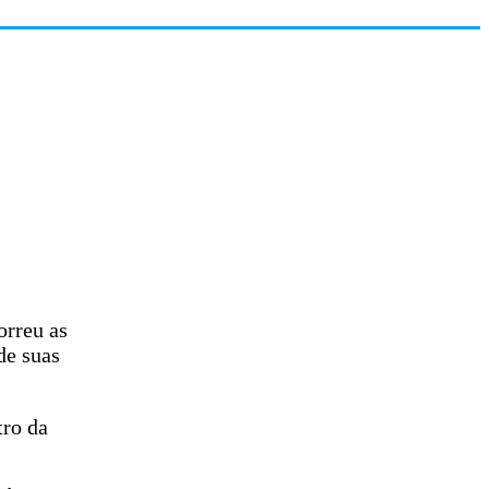
orreu as
de suas
tro da