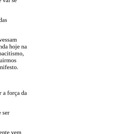
 vai se
das
avessam
nda hoje na
pacitismo,
ruirmos
nifesto.
r a força da
 ser
gente vem