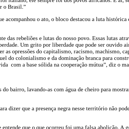
i italiano, ele sempre foi dos povos africanos. E aí, se
 o Brasil.”
ue acompanhou o ato, o bloco destacou a luta histórica 
te das rebeliões e lutas do nosso povo. Essas lutas atr
iberdade. Um grito por liberdade que pode ser ouvido ai
er as opressões do capitalismo, racismo, machismo, ca
ruel do colonialismo e da dominação branca para const
 vida com a base sólida na cooperação mútua”, diz o ma
as do bairro, lavando-as com água de cheiro para mostra
ara dizer que a presença negra nesse território não pode
e entende que o que ocorreu foi uma falsa abolição. A 