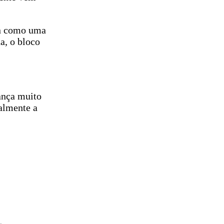
Min como uma
a, o bloco
ança muito
ealmente a